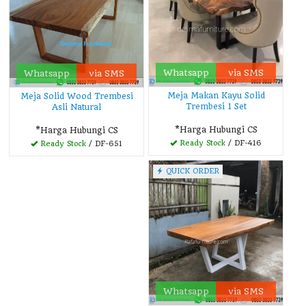
Whatsapp
via SMS
Whatsapp
via SMS
Meja Makan Kayu Solid
Meja Solid Wood Trembesi
Trembesi 1 Set
Asli Natural
*Harga Hubungi CS
*Harga Hubungi CS
Ready Stock
/ DF-416
Ready Stock
/ DF-651
QUICK ORDER
Whatsapp
via SMS