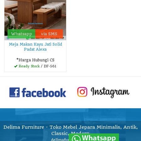
Whatsapp
via SMS
Meja Makan Kayu Jati Solid
Padat Alexa
*Harga Hubungi CS
Ready Stock
/ DF-561
Delima Furniture - Toko Mebel Jepara Minimalis, Antik,
Classic, Modern
delimafurniture.com