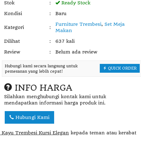
Stok
:
Ready Stock
Kondisi
:
Baru
Furniture Trembesi
,
Set Meja
Kategori
:
Makan
Dilihat
:
637 kali
Review
:
Belum ada review
Hubungi kami secara langsung untuk
QUICK ORDER
pemesanan yang lebih cepat!
Kursi Makan Cafe
Kursi Sofa Caf
INFO HARGA
Alcott Kayu J....
Singel Retro
*Harga Hubungi
*Harga Hubun
Silahkan menghubungi kontak kami untuk
CS
CS
mendapatkan informasi harga produk ini.
Ready Stock
SKU: DF-413
SKU: DF-216
Hubungi Kami
 Kayu Trembesi Kursi Elegan
kepada teman atau kerabat