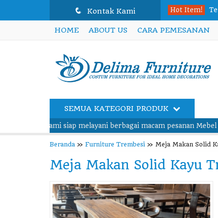
q
Hot Item!
Ra
Kontak Kami
HOME
ABOUT US
CARA PEMESANAN
Ku
Le
Se
Te
SEMUA KATEGORI PRODUK
Ku
mi siap melayani berbagai macam pesanan Mebel untuk kebutuhan 
Te
Beranda
»
Furniture Trembesi
»
Meja Makan Solid K
Te
Meja Makan Solid Kayu T