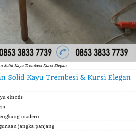
n Solid Kayu Trembesi Kursi Elegan
 Solid Kayu Trembesi & Kursi Elegan
yu eksotis
eja
 lengkung modern
ggunaan jangka panjang