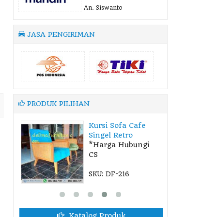
An. Siswanto
JASA PENGIRIMAN
PRODUK PILIHAN
e
Set Tempat Tidur
Minimalis War....
gi
*Harga Hubungi
CS
SKU: DF-088
Katalog Produk