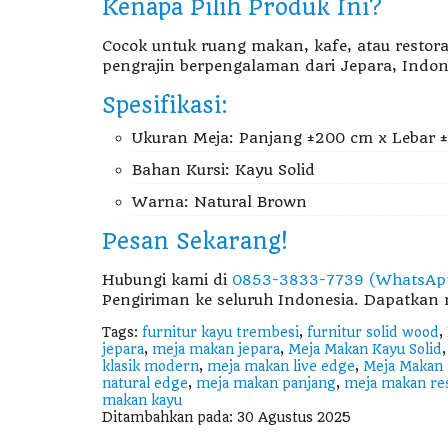
Kenapa Pilih Produk Ini?
Cocok untuk ruang makan, kafe, atau restor
pengrajin berpengalaman dari Jepara, Indones
Spesifikasi:
Ukuran Meja: Panjang ±200 cm x Lebar 
Bahan Kursi: Kayu Solid
Warna: Natural Brown
Pesan Sekarang!
Hubungi kami di
0853-3833-7739 (WhatsAp
Pengiriman ke seluruh Indonesia. Dapatka
Tags:
furnitur kayu trembesi
,
furnitur solid wood
,
jepara
,
meja makan jepara
,
Meja Makan Kayu Solid
klasik modern
,
meja makan live edge
,
Meja Makan 
natural edge
,
meja makan panjang
,
meja makan re
makan kayu
Ditambahkan pada: 30 Agustus 2025