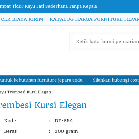
njang Tidur Klasik Headboard Full Cover
CEK BIAYA KIRIM
KATALOG HARGA FURNITURE JEPAR
rsi Cafe Industrial Besi Metal Modern
mari Rak Buku Sederhana Minimalis Modern
t Tempat Tidur Minimalis Bambu Duco
mpat Tidur Harga Murah Kayu Jati Black Wood
rsi Sofa Minimalis Modern Couch Vintage
furniture jepara anda.
Silahkan hubungi costumer service kam
mpat Tidur Tingkat Hello Kitty Putih Pink
ayu Trembesi Kursi Elegan
mpat Tidur Kayu Jati Sederhana Tanpa Kepala
rembesi Kursi Elegan
Kode
:
DF-654
Berat
:
300 gram