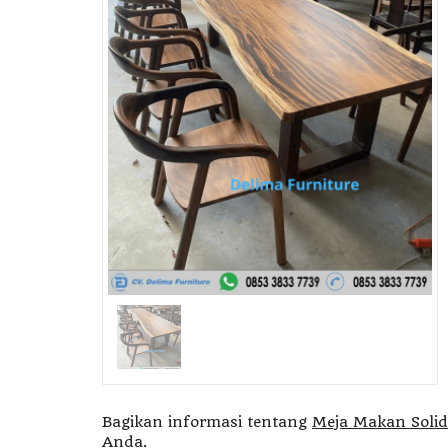
amu
Set Meja Makan
rn
Bulat Kursi 7 M....
*Harga Hubungi
gi
CS
SKU: DF-296
Bagikan informasi tentang
Meja Makan Solid
Anda.