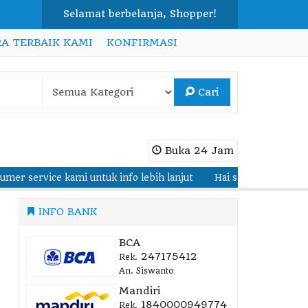
Selamat berbelanja, Shopper!
A TERBAIK KAMI
KONFIRMASI
Cari
Buka 24 Jam
i untuk info lebih lanjut
Hai shopper ~ Welcome to Delima Fur
INFO BANK
BCA
247175412
Rek.
An. Siswanto
Mandiri
1840000949774
Rek.