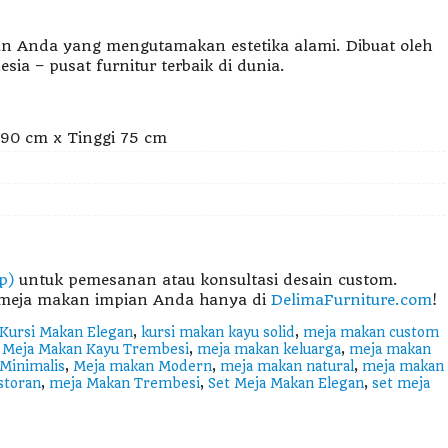
an Anda yang mengutamakan estetika alami. Dibuat oleh
ia – pusat furnitur terbaik di dunia.
±90 cm x Tinggi 75 cm
p)
untuk pemesanan atau konsultasi desain custom.
n meja makan impian Anda hanya di
DelimaFurniture.com
!
Kursi Makan Elegan
,
kursi makan kayu solid
,
meja makan custom
,
Meja Makan Kayu Trembesi
,
meja makan keluarga
,
meja makan
Minimalis
,
Meja makan Modern
,
meja makan natural
,
meja makan
storan
,
meja Makan Trembesi
,
Set Meja Makan Elegan
,
set meja