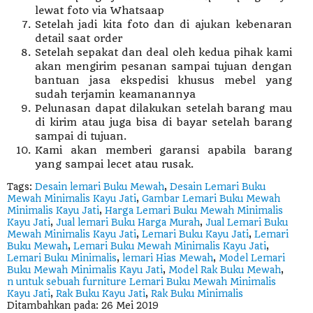
lewat foto via Whatsaap
Setelah jadi kita foto dan di ajukan kebenaran
detail saat order
Setelah sepakat dan deal oleh kedua pihak kami
akan mengirim pesanan sampai tujuan dengan
bantuan jasa ekspedisi khusus mebel yang
sudah terjamin keamanannya
Pelunasan dapat dilakukan setelah barang mau
di kirim atau juga bisa di bayar setelah barang
sampai di tujuan.
Kami akan memberi garansi apabila barang
yang sampai lecet atau rusak.
Tags:
Desain lemari Buku Mewah
,
Desain Lemari Buku
Mewah Minimalis Kayu Jati
,
Gambar Lemari Buku Mewah
Minimalis Kayu Jati
,
Harga Lemari Buku Mewah Minimalis
Kayu Jati
,
Jual lemari Buku Harga Murah
,
Jual Lemari Buku
Mewah Minimalis Kayu Jati
,
Lemari Buku Kayu Jati
,
Lemari
Buku Mewah
,
Lemari Buku Mewah Minimalis Kayu Jati
,
Lemari Buku Minimalis
,
lemari Hias Mewah
,
Model Lemari
Buku Mewah Minimalis Kayu Jati
,
Model Rak Buku Mewah
,
n untuk sebuah furniture Lemari Buku Mewah Minimalis
Kayu Jati
,
Rak Buku Kayu Jati
,
Rak Buku Minimalis
Ditambahkan pada: 26 Mei 2019