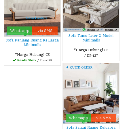
Whatsapp
via SMS
Sofa Tamu Leter U Model
Sofa Panjang Ruang Keluarga
Minimalis
Minimalis
*Harga Hubungi CS
*Harga Hubungi CS
/ DF-127
Ready Stock
/ DF-709
QUICK ORDER
Whatsapp
via SMS
Sofa Santai Ruang Keluarga