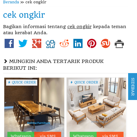
Beranda
»
cek ongkir
cek ongkir
Bagikan informasi tentang
cek ongkir
kepada teman
atau kerabat Anda.
MUNGKIN ANDA TERTARIK PRODUK
BERIKUT INI:
SIDEBAR
QUICK ORDER
QUICK ORDER
Whatsapp
via SMS
Whatsapp
via SMS