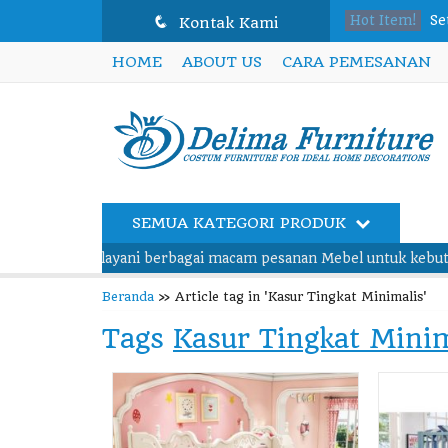
q
Hot Item!
Se
Kontak Kami
HOME
ABOUT US
CARA PEMESANAN
Ku
Pi
Te
Me
SEMUA KATEGORI PRODUK
Me
p melayani berbagai macam pesanan Mebel untuk kebutuhan furnit
Di
Beranda
»
Article tag in 'Kasur Tingkat Minimalis'
Se
Tags
Kasur Tingkat Mini