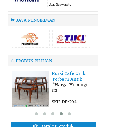
An. Siswanto
JASA PENGIRIMAN
PRODUK PILIHAN
k
Ranjang Susun
Anak Kayu Jati
gi
M....
*Harga Hubungi
CS
SKU: DF-172