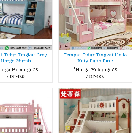
 Tidur Tingkat Grey
Tempat Tidur Tingkat Hello
Harga Murah
Kitty Putih Pink
arga Hubungi CS
*Harga Hubungi CS
Bufet Tv Minimalis
Kursi Cafe Uni
/ DF-189
/ DF-188
Hitam Jati ....
Terbaru Antik
*Harga Hubungi
*Harga Hubun
CS
CS
Ready Stock
SKU: DF-722
SKU: DF-204