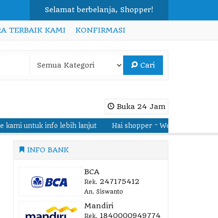
Selamat berbelanja, Shopper!
A TERBAIK KAMI
KONFIRMASI
Cari
Buka 24 Jam
k info lebih lanjut
Hai shopper ~ Welcome to Delima Furniture
INFO BANK
BCA
247175412
Rek.
An. Siswanto
Mandiri
1840000949774
Rek.