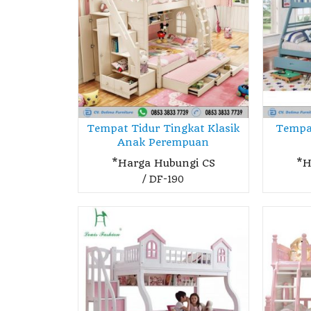
Tempat Tidur Tingkat Klasik
Tempat
Anak Perempuan
*Harga Hubungi CS
*H
d
Sofa Sectional
/ DF-190
Modern Tanpa
Le....
gi
Rp 123
Ready Stock
SKU: DF-694