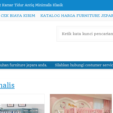
t Kamar Tidur Klasik Antiq Kimmy
CEK BIAYA KIRIM
KATALOG HARGA FURNITURE JEPAR
rsi Cafe Minimalis Modern Squared Jati
ntu Kupu Tarung Kotak Kotak Modern
mpat Tidur Tingkat Anak perempuan Putih Pink
ja Makan Kayu Solid Persegi 12 Kursi
ja Bufet TV Jati Jepara Minimalis
ure jepara anda.
Silahkan hubungi costumer service kami untu
pan Jati Headboard Busa 3 Panel Cream Modern
t Kamar Tidur Antiq Minimalis Klasik
malis